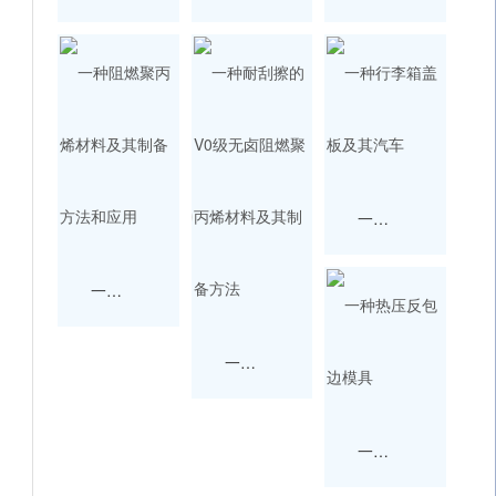
一种行李箱盖板及其汽车
一种阻燃聚丙烯材料及其制备方法和应用
一种耐刮擦的V0级无卤阻燃聚丙烯材料及其制备方法
一种热压反包边模具