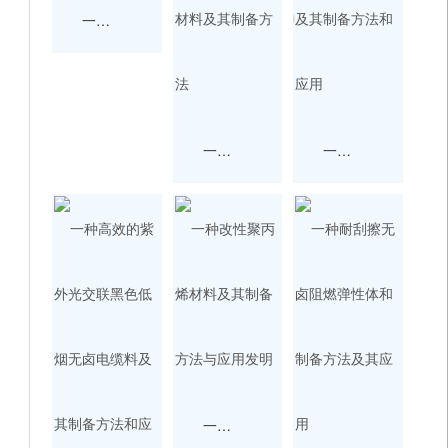
一种面板、模板、浇筑系统
一种白色遮光无卤阻燃聚丙烯材料及其制备方法
一种耐寒无卤阻燃聚丙烯材料及其制备方法和应用
一种改性聚丙烯材料及其制备方法与应用发明