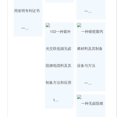
一种耐刮擦无卤阻燃弹性体和制备方法及其应用
一种高效的紫外光交联黑色低烟无卤电缆料及其制备方法和应用发明专利证书
一种熔喷聚丙烯材料及其制备设备与方法
102一种紫外光交联低烟无卤阻燃电缆料及其制备方法和应用