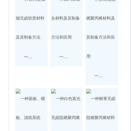
一种耐火型低烟无卤软质材料及其制备方法
一种聚丙烯复合材料及其制备方法和应用
一种挤出型阻燃聚丙烯材料及其制备方法和应用